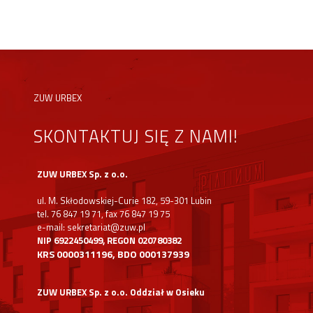
ZUW URBEX
SKONTAKTUJ SIĘ Z NAMI!
ZUW URBEX Sp. z o.o.
ul. M. Skłodowskiej-Curie 182, 59-301 Lubin
tel. 76 847 19 71, fax 76 847 19 75
e-mail: sekretariat@zuw.pl
NIP 6922450499, REGON 020780382
KRS 0000311196, BDO 000137939
ZUW URBEX Sp. z o.o. Oddział w Osieku