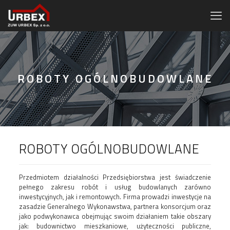
ROBOTY OGÓLNOBUDOWLANE
ROBOTY OGÓLNOBUDOWLANE
Przedmiotem działalności Przedsiębiorstwa jest świadczenie
pełnego zakresu robót i usług budowlanych zarówno
inwestycyjnych, jak i remontowych. Firma prowadzi inwestycje na
zasadzie Generalnego Wykonawstwa, partnera konsorcjum oraz
jako podwykonawca obejmując swoim działaniem takie obszary
jak: budownictwo mieszkaniowe, użyteczności publiczne,