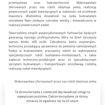
przemysłowe oraz hydrotechniczne. Wykonawstwo
oferowanych przez nas robót obejmuje pełną realizację
powierzonych zadań inwestycyjnych w zależności od oczekiwań
Inwestora. Wieloletnia działalność na rynku budowlanym
umożliwiła Nam zdobycie szerokiej wiedzy i doświadczenia w
realizacji powierzanych zadań.
Stworzyliśmy zespół wyspecjalizowanych fachowców będących
gwarancją naszego profesjonalizmu, który na dzień dzisiejszy
wynosi blisko 400 osób. Zatrudniona kadra inżynieryjno-
techniczna posiadającą uprawnienia do pełnienia samodzielnych
funkcji w budownictwie, pracownicy zdolni do wykonywania
specjalistycznych robót budowlano-montażowych, a także
zaplecze techniczno-produkcyjne wraz ze specjalistycznym
sprzętem budowlanym i transportowym umożliwiają rzetelną
realizację zadań inwestycyjnych.
Wykonawstwo oferowanych przez nas robót obejmuje pełną
realizację powierzonych zadań inwestycyjnych w zależności
Ta strona korzysta z ciasteczek aby świadczyć usługi na
od oczekiwań Inwestora.
najwyższym poziomie. Dalsze korzystanie ze strony
oznacza, że zgadzasz się na ich użycie.